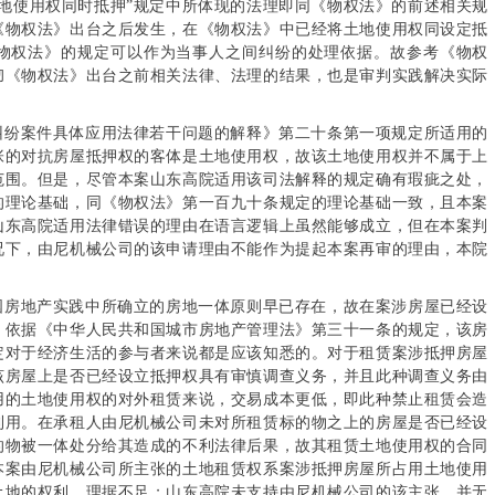
地使用权同时抵押”规定中所体现的法理即同《物权法》的前述相关规
《物权法》出台之后发生，在《物权法》中已经将土地使用权同设定抵
《物权法》的规定可以作为当事人之间纠纷的处理依据。故参考《物权
彻《物权法》出台之前相关法律、法理的结果，也是审判实践解决实际
纠纷案件具体应用法律若干问题的解释》第二十条第一项规定所适用的
张的对抗房屋抵押权的客体是土地使用权，故该土地使用权并不属于上
范围。但是，尽管本案山东高院适用该司法解释的规定确有瑕疵之处，
的理论基础，同《物权法》第一百九十条规定的理论基础一致，且本案
山东高院适用法律错误的理由在语言逻辑上虽然能够成立，但在本案判
况下，由尼机械公司的该申请理由不能作为提起本案再审的理由，本院
国房地产实践中所确立的房地一体原则早已存在，故在案涉房屋已经设
，依据《中华人民共和国城市房地产管理法》第三十一条的规定，该房
定对于经济生活的参与者来说都是应该知悉的。对于租赁案涉抵押房屋
该房屋上是否已经设立抵押权具有审慎调查义务，并且此种调查义务由
用的土地使用权的对外租赁来说，交易成本更低，即此种禁止租赁会造
利用。在承租人由尼机械公司未对所租赁标的物之上的房屋是否已经设
的物被一体处分给其造成的不利法律后果，故其租赁土地使用权的合同
本案由尼机械公司所主张的土地租赁权系案涉抵押房屋所占用土地使用
土地的权利，理据不足；山东高院未支持由尼机械公司的该主张，并无