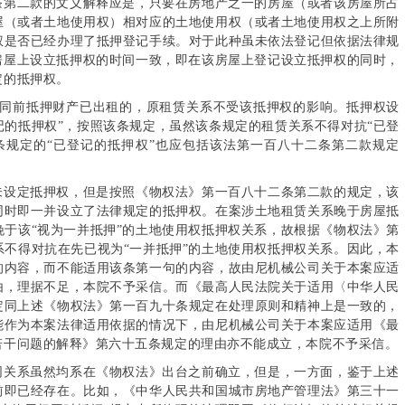
条第二款的文义解释应是，只要在房地产之一的房屋（或者该房屋所占
屋（或者土地使用权）相对应的土地使用权（或者土地使用权之上所附
权是否已经办理了抵押登记手续。对于此种虽未依法登记但依据法律规
房屋上设立抵押权的时间一致，即在该房屋上登记设立抵押权的同时，
定的抵押权。
合同前抵押财产已出租的，原租赁关系不受该抵押权的影响。抵押权设
的抵押权”，按照该条规定，虽然该条规定的租赁关系不得对抗“已登
条规定的“已登记的抵押权”也应包括该法第一百八十二条第二款规定
未设定抵押权，但是按照《物权法》第一百八十二条第二款的规定，该
同时即一并设立了法律规定的抵押权。在案涉土地租赁关系晚于房屋抵
于该“视为一并抵押”的土地使用权抵押权关系，故根据《物权法》第
不得对抗在先已视为“一并抵押”的土地使用权抵押权关系。因此，本
的内容，而不能适用该条第一句的内容，故由尼机械公司关于本案应适
由，理据不足，本院不予采信。而《最高人民法院关于适用〈中华人民
定同上述《物权法》第一百九十条规定在处理原则和精神上是一致的，
能作为本案法律适用依据的情况下，由尼机械公司关于本案应适用《最
若干问题的解释》第六十五条规定的理由亦不能成立，本院不予采信。
同关系虽然均系在《物权法》出台之前确立，但是，一方面，鉴于上述
前即已经存在。比如，《中华人民共和国城市房地产管理法》第三十一