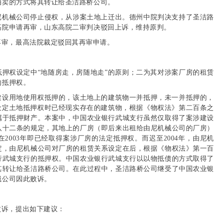
拍卖的方式将其转让给圣洁路桥公司。
尼机械公司停止侵权，从涉案土地上迁出。德州中院判决支持了圣洁路
高院申请再审，山东高院二审判决驳回上诉，维持原判。
再审，最高法院裁定驳回其再审申请。
押权设定中“地随房走，房随地走”的原则；二为其对涉案厂房的租赁
的抵押权。
建设用地使用权抵押的，该土地上的建筑物一并抵押，未一并抵押的，
设定土地抵押权时已经现实存在的建筑物，根据《物权法》第二百条之
属于抵押财产。本案中，中国农业银行武城支行虽然仅取得了案涉建设
八十二条的规定，其地上的厂房（即后来出租给由尼机械公司的厂房）
2003年即已经取得案涉厂房的法定抵押权。而迟至2004年，由尼机
定，由尼机械公司对厂房的租赁关系设定在后，根据《物权法》第一百
行武城支行的抵押权。中国农业银行武城支行以以物抵债的方式取得了
其转让给圣洁路桥公司。在此过程中，圣洁路桥公司继受了中国农业银
械公司因此败诉。
败诉，提出如下建议：