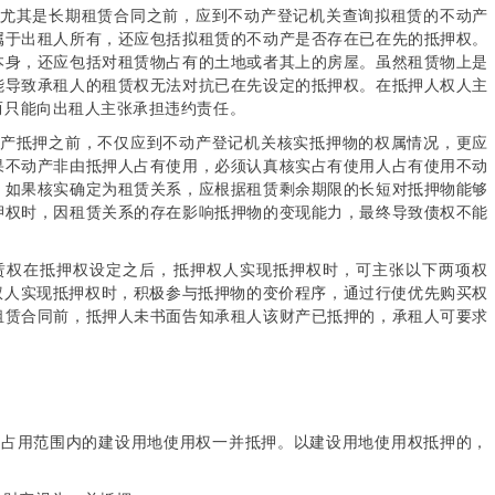
同尤其是长期租赁合同之前，应到不动产登记机关查询拟租赁的不动产
属于出租人所有，还应包括拟租赁的不动产是否存在已在先的抵押权。
本身，还应包括对租赁物占有的土地或者其上的房屋。虽然租赁物上是
能导致承租人的租赁权无法对抗已在先设定的抵押权。在抵押人权人主
而只能向出租人主张承担违约责任。
动产抵押之前，不仅应到不动产登记机关核实抵押物的权属情况，更应
果不动产非由抵押人占有使用，必须认真核实占有使用人占有使用不动
。如果核实确定为租赁关系，应根据租赁剩余期限的长短对抵押物能够
押权时，因租赁关系的存在影响抵押物的变现能力，最终导致债权不能
赁权在抵押权设定之后，抵押权人实现抵押权时，可主张以下两项权
权人实现抵押权时，积极参与抵押物的变价程序，通过行使优先购买权
租赁合同前，抵押人未书面告知承租人该财产已抵押的，承租人可要求
物占用范围内的建设用地使用权一并抵押。以建设用地使用权抵押的，