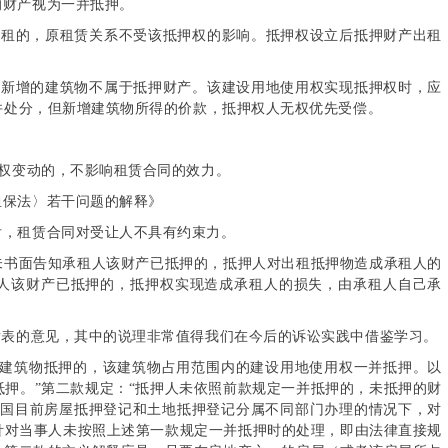
的财产视为一并抵押。
出租的，原租赁关系不受该抵押权的影响。抵押权设立后抵押财产出租
上新增的建筑物不属于抵押财产。该建设用地使用权实现抵押权时，应
并处分，但新增建筑物所得的价款，抵押权人无权优先受偿。
权变动的，不影响租赁合同的效力。
担保法〉若干问题的解释》
后，租赁合同对受让人不具有约束力。
未书面告知承租人该财产已抵押的，抵押人对出租抵押物造成承租人的
人该财产已抵押的，抵押权实现造成承租人的损失，由承租人自己承
发表的意见，其中的说理非常值得我们在今后的诉讼实践中借鉴学习。
以建筑物抵押的，该建筑物占用范围内的建设用地使用权一并抵押。以
押。”第二款规定：“抵押人未依照前款规定一并抵押的，未抵押的财
我国目前房屋抵押登记和土地抵押登记分属不同部门办理的情况下，对
针对当事人未按照上述第一款规定一并抵押时的处理，即由法律直接规