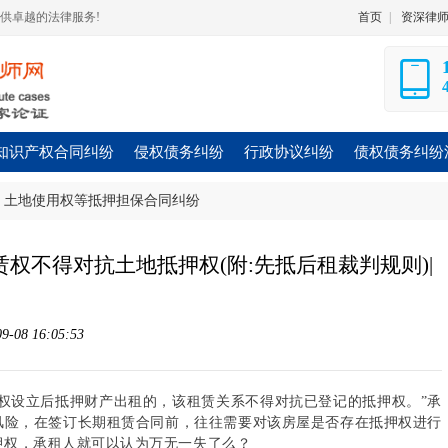
供卓越的法律服务!
首页
|
资深律
知识产权合同纠纷
侵权债务纠纷
行政协议纠纷
债权债务纠纷
、土地使用权等抵押担保合同纠纷
赁权不得对抗土地抵押权(附:先抵后租裁判规则)|
08 16:05:53
权设立后抵押财产出租的，该租赁关系不得对抗已登记的抵押权。”承
风险，在签订长期租赁合同前，往往需要对该房屋是否存在抵押权进行
押权，承租人就可以认为万无一失了么？