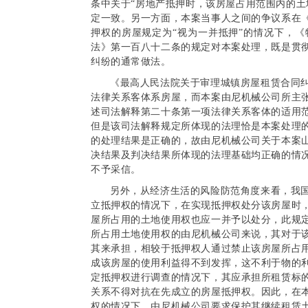
条中关于“房地产抵押时，该房屋占用范围内的土
定一致。另一方面，本案当事人之间的争议系在
押权的房屋规定为“视为一并抵押”的情况下，
法》第一百八十二条的规定对本案处理，既是贯
纠纷的通常做法。
《最高人民法院关于审理城镇房屋租赁合同
法律关系客体系房屋，而本案由尼机械公司所主
述司法解释第二十条第一项法律关系客体的适用
但是该司法解释规定所体现的法理恰是本案处理
的处理结果是正确的，故由尼机械公司关于本案
决结果及判决结果所体现的法理基础均正确的情
不予采信。
另外，从经济生活的风险防范角度来看，我
立抵押权的情况下，在实现抵押权处分该房屋时
屋所占用的土地使用权也应一并予以处分，此规
所占用土地使用权的由尼机械公司来说，其对于
其来承担，相较于抵押权人通过禁止该房屋所占
成该房屋的使用利益得不到发挥，这不利于物的
定抵押权进行调查的情况下，其应承担所租赁标
关系不得对抗在先成立的房屋抵押权。因此，在
权的情况下，由尼机械公司要求保护其继续租赁