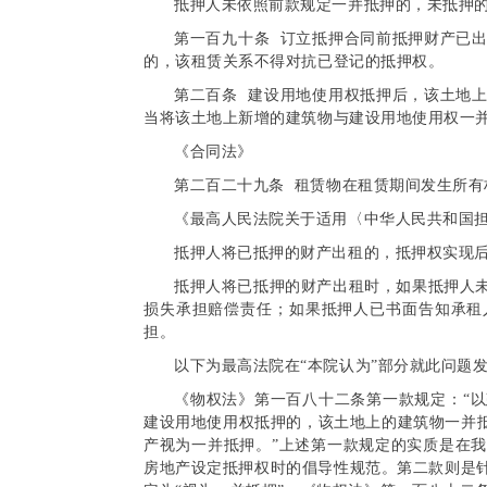
抵押人未依照前款规定一并抵押的，未抵押
第一百九十条 订立抵押合同前抵押财产已
的，该租赁关系不得对抗已登记的抵押权。
第二百条 建设用地使用权抵押后，该土地
当将该土地上新增的建筑物与建设用地使用权一
《合同法》
第二百二十九条 租赁物在租赁期间发生所有
《最高人民法院关于适用〈中华人民共和国
抵押人将已抵押的财产出租的，抵押权实现
抵押人将已抵押的财产出租时，如果抵押人
损失承担赔偿责任；如果抵押人已书面告知承租
担。
以下为最高法院在“本院认为”部分就此问题
《物权法》第一百八十二条第一款规定：“
建设用地使用权抵押的，该土地上的建筑物一并抵
产视为一并抵押。”上述第一款规定的实质是在
房地产设定抵押权时的倡导性规范。第二款则是