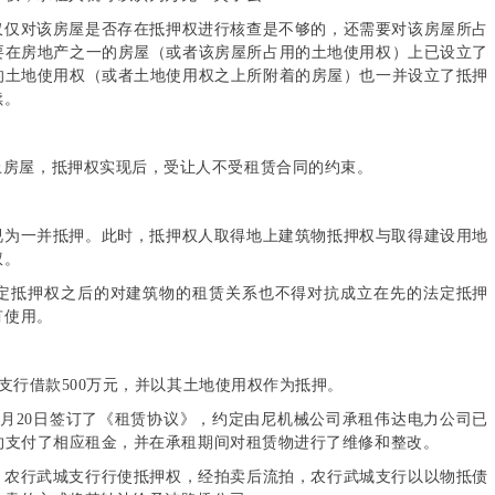
仅仅对该房屋是否存在抵押权进行核查是不够的，还需要对该房屋所占
要在房地产之一的房屋（或者该房屋所占用的土地使用权）上已设立了
的土地使用权（或者土地使用权之上所附着的房屋）也一并设立了抵押
续。
上房屋，抵押权实现后，受让人不受租赁合同的约束。
视为一并抵押。此时，抵押权人取得地上建筑物抵押权与取得建设用地
权。
定抵押权之后的对建筑物的租赁关系也不得对抗成立在先的法定抵押
有使用。
城支行借款500万元，并以其土地使用权作为抵押。
年2月20日签订了《租赁协议》，约定由尼机械公司承租伟达电力公司已
约支付了相应租金，并在承租期间对租赁物进行了维修和整改。
。农行武城支行行使抵押权，经拍卖后流拍，农行武城支行以以物抵债