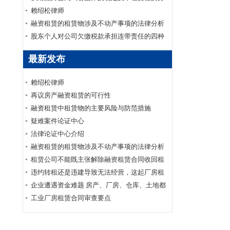
配
赖绍松律师
融资租赁的租赁物涉及不动产事项的法律分析
股东个人对公司欠缴税款承担连带责任的四种
情形
最新发布
赖绍松律师
再议房产融资租赁的可行性
融资租赁中租赁物的主要风险与防范措施
疑难案件论证中心
法律论证中心介绍
融资租赁的租赁物涉及不动产事项的法律分析
租赁公司不能既主张解除融资租赁合同收回租
赁物又要求承租人支付全部未付租金
违约转租还是违建导致无法经营，这起厂房租
赁合同纠纷应如何认定？
企业遭遇资金难题 房产、厂房、仓库、土地都
可以帮你抵押融资
工业厂房租赁合同审查要点