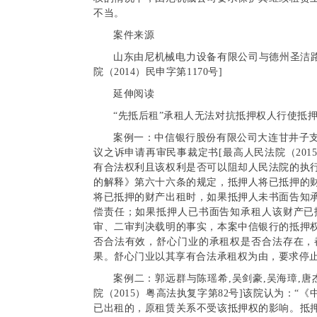
不当。
案件来源
山东由尼机械电力设备有限公司与德州圣洁路
院（2014）民申字第1170号]
延伸阅读
“先抵后租”承租人无法对抗抵押权人行使抵押
案例一：中信银行股份有限公司大连甘井子
议之诉申请再审民事裁定书[最高人民法院（201
有合法权利且该权利是否可以阻却人民法院的执
的解释》第六十六条的规定，抵押人将已抵押的
将已抵押的财产出租时，如果抵押人未书面告知
偿责任；如果抵押人已书面告知承租人该财产已
审、二审判决载明的事实，本案中信银行的抵押
否合法有效，舒心门业的承租权是否合法存在，
果。舒心门业以其享有合法承租权为由，要求停
案例二：郭远群与陈瑶希,吴剑豪,吴海璋,
院（2015）粤高法执复字第82号]该院认为：
已出租的，原租赁关系不受该抵押权的影响。抵