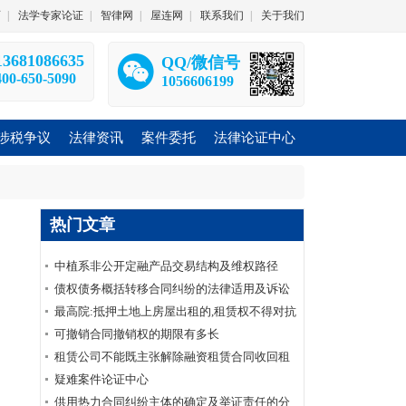
师
|
法学专家论证
|
智律网
|
屋连网
|
联系我们
|
关于我们
13681086635
QQ/微信号
400-650-5090
1056606199
涉税争议
法律资讯
案件委托
法律论证中心
热门文章
中植系非公开定融产品交易结构及维权路径
债权债务概括转移合同纠纷的法律适用及诉讼
要点——债权债务概括转移合同纠纷系列
最高院:抵押土地上房屋出租的,租赁权不得对抗
土地抵押权(附:先抵后租裁判规则)|法客帝国
可撤销合同撤销权的期限有多长
租赁公司不能既主张解除融资租赁合同收回租
赁物又要求承租人支付全部未付租金
疑难案件论证中心
供用热力合同纠纷主体的确定及举证责任的分