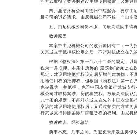
的方式取得了案涉的建设用地使用权后，又通过
四、圣洁路桥公司向德州中院起诉，要求由
桥公司的诉讼请求。由尼机械公司不服，向山东
五
、由尼机械公司仍不服，向最高法院申请
败诉原因
本案中由尼机械公司的败诉原因有二：一为抵
关系成立于抵押权设定之后，不得对抗成立在先
根据《物权法》第一百八十二条的规定，以
视为一并抵押。本条中所称的“建筑物”必须是在
规定，建设用地抵押权设定后新增的建筑物，不
用地使用权的抵押权，但根据《物权法》第一百
也被视为一并抵押，也即中国农业银行武城支行在
械公司才取得案涉厂房的租赁权。故最高法院认
九十条的规定，不能对抗成立在先的中国农业银
案涉的建设用地使用权后，又通过拍卖的方式将
行武城支行排除案涉厂房租赁权的权利。由尼机
败诉教训、经验总结
前事不忘、后事之师。为避免未来发生类似