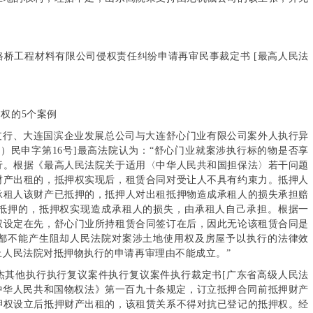
桥工程材料有限公司侵权责任纠纷申请再审民事裁定书 [最高人民法
权的5个案例
支行、大连国滨企业发展总公司与大连舒心门业有限公司案外人执行异
5）民申字第16号]最高法院认为：“舒心门业就案涉执行标的物是否享
行。根据《最高人民法院关于适用〈中华人民共和国担保法〉若干问题
财产出租的，抵押权实现后，租赁合同对受让人不具有约束力。抵押人
承租人该财产已抵押的，抵押人对出租抵押物造成承租人的损失承担赔
抵押的，抵押权实现造成承租人的损失，由承租人自己承担。根据一
权设定在先，舒心门业所持租赁合同签订在后，因此无论该租赁合同是
都不能产生阻却人民法院对案涉土地使用权及房屋予以执行的法律效
止人民法院对抵押物执行的申请再审理由不能成立。”
唐杰其他执行执行复议案件执行复议案件执行裁定书[广东省高级人民法
“《中华人民共和国物权法》第一百九十条规定，订立抵押合同前抵押财产
押权设立后抵押财产出租的，该租赁关系不得对抗已登记的抵押权。经