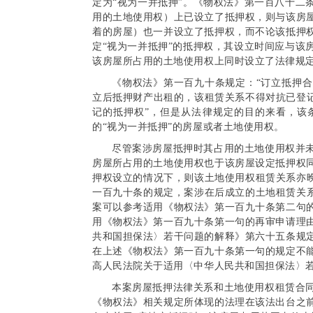
定为“视为一并抵押”。《物权法》第一百八十二
用的土地使用权）上已设立了抵押权，则与该房
着的房屋）也一并设立了抵押权，而不论该抵押
定“视为一并抵押”的抵押权，其设立时间应与该
该房屋所占用的土地使用权上同时设立了法律规
《物权法》第一百九十条规定：“订立抵押
立后抵押财产出租的，该租赁关系不得对抗已登记
记的抵押权”，但是从法律规定的目的来看，该
的“视为一并抵押”的房屋或者土地使用权。
尽管案涉房屋抵押时其占用的土地使用权并
房屋所占用的土地使用权也于该房屋设定抵押权
押权设立的情况下，则该土地使用权租赁关系亦晚
一百九十条的规定，案涉在后成立的土地租赁关系
案可以参考适用《物权法》第一百九十条第二句
用《物权法》第一百九十条第一句的再审申请理
共和国担保法〉若干问题的解释》第六十五条规
在上述《物权法》第一百九十条第一句的规定不
高人民法院关于适用〈中华人民共和国担保法〉
本案房屋抵押法律关系和土地使用权租赁合
《物权法》相关规定所体现的法理在该法出台之